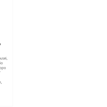
a
musei,
io
dopo
/
n,