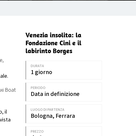
Venezia insolita: la
Fondazione Cini e il
labirinto Borges
e,
DURATA
1 giorno
cale
.
PERIODO
xi Boat
Data in definizione
LUOGO DI PARTENZA
, il
Bologna, Ferrara
vista
PREZZO