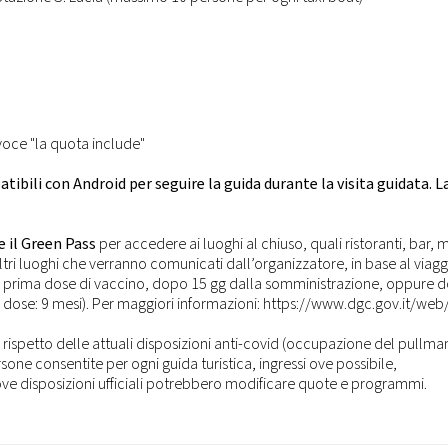
oce "la quota include"
tibili con Android per seguire la guida durante la visita guidata. L
e il Green Pass
per accedere ai luoghi al chiuso, quali ristoranti, bar, 
ltri luoghi che verranno comunicati dall’organizzatore, in base al viagg
la prima dose di vaccino, dopo 15 gg dalla somministrazione, oppure 
 dose: 9 mesi). Per maggiori informazioni: https://www.dgc.gov.it/web
rispetto delle attuali disposizioni anti-covid (occupazione del pullma
sone consentite per ogni guida turistica, ingressi ove possibile,
Nuove disposizioni ufficiali potrebbero modificare quote e programmi.