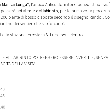
 Manica Lunga”
, l’antico Antico dormitorio benedettino tra
i passerà poi al
tour del labirinto
, per la prima volta percorrib
3200 piante di bosso disposte secondo il disegno Randoll C
iardino dei sentieri che si biforcano".
 alla stazione ferroviaria S. Lucia per il rientro.
NI E AL LABIRINTO POTREBBERO ESSERE INVERTITE, SENZA
ITA DELLA VISITA
40
46
.40