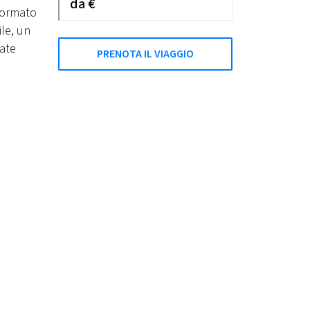
da €
sformato
ile, un
oate
PRENOTA IL VIAGGIO