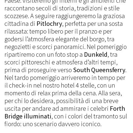
Paese: visiteremo gli interni e gli ambienti che
raccontano secoli di storia, tradizioni e stile
scozzese. A seguire raggiungeremo la graziosa
cittadina di
Pitlochry
, perfetta per una sosta
rilassata: tempo libero per il pranzo e per
godersi l’atmosfera elegante del borgo, tra
negozietti e scorci panoramici. Nel pomeriggio
ripartiremo con un foto stop a
Dunkeld
, tra
scorci pittoreschi e atmosfera d’altri tempi,
prima di proseguire verso
South Queensferry
.
Nel tardo pomeriggio arriveremo in tempo per
il check-in nel nostro hotel 4 stelle, con un
momento di relax prima della cena. Alla sera,
per chi lo desidera, possibilità di una breve
uscita per andare ad ammirare i celebri
Forth
Bridge illuminati
, con i colori del tramonto sul
fiordo: uno scenario davvero iconico.