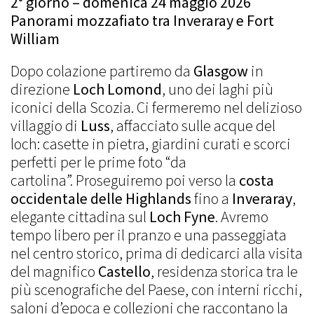
2° giorno – domenica 24 maggio 2026
Panorami mozzafiato tra Inveraray e Fort
William
Dopo colazione partiremo da
Glasgow
in
direzione
Loch Lomond
, uno dei laghi più
iconici della Scozia. Ci fermeremo nel delizioso
villaggio di
Luss
, affacciato sulle acque del
loch: casette in pietra, giardini curati e scorci
perfetti per le prime foto “da
cartolina”. Proseguiremo poi verso la
costa
occidentale delle Highlands
fino a
Inveraray
,
elegante cittadina sul
Loch Fyne
. Avremo
tempo libero per il pranzo e una passeggiata
nel centro storico, prima di dedicarci alla visita
del magnifico
Castello
, residenza storica tra le
più scenografiche del Paese, con interni ricchi,
saloni d’epoca e collezioni che raccontano la