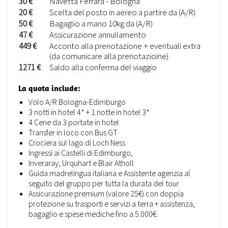
30 €
Navetta Ferrara - Bologna
20 €
Scelta del posto in aereo a partire da (A/R)
50 €
Bagaglio a mano 10kg da (A/R)
47 €
Assicurazione annullamento
449 €
Acconto alla prenotazione + eventuali extra
(da comunicare alla prenotazioine)
1271 €
Saldo alla conferma del viaggio
La quota include:
Volo A/R Bologna-Edimburgo
3 notti in hotel 4* + 1 notte in hotel 3*
4 Cene da 3 portate in hotel
Transfer in loco con Bus GT
Crociera sul lago di Loch Ness
Ingressi ai Castelli di Edimburgo,
Inveraray, Urquhart e Blair Atholl
Guida madrelingua italiana e Assistente agenzia al
seguito del gruppo per tutta la durata del tour
Assicurazione premium (valore 25€) con doppia
protezione su trasporti e servizi a terra + assistenza,
bagaglio e spese mediche fino a 5.000€.