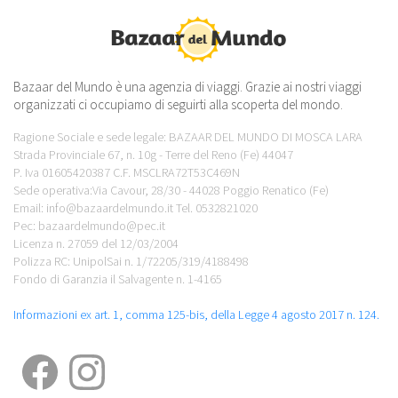
Bazaar del Mundo è una agenzia di viaggi. Grazie ai nostri viaggi
organizzati ci occupiamo di seguirti alla scoperta del mondo.
Ragione Sociale e sede legale: BAZAAR DEL MUNDO DI MOSCA LARA
Strada Provinciale 67, n. 10g - Terre del Reno (Fe) 44047
P. Iva 01605420387 C.F. MSCLRA72T53C469N
Sede operativa:Via Cavour, 28/30 - 44028 Poggio Renatico (Fe)
Email: info@bazaardelmundo.it Tel. 0532821020
Pec: bazaardelmundo@pec.it
Licenza n. 27059 del 12/03/2004
Polizza RC: UnipolSai n. 1/72205/319/4188498
Fondo di Garanzia il Salvagente n. 1-4165
Informazioni ex art. 1, comma 125-bis, della Legge 4 agosto 2017 n. 124.