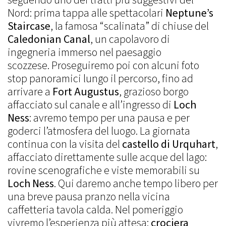
seguendo uno dei tratti più suggestivi del
Nord: prima tappa alle spettacolari
Neptune’s
Staircase
, la famosa “scalinata” di chiuse del
Caledonian Canal
, un capolavoro di
ingegneria immerso nel paesaggio
scozzese. Proseguiremo poi con alcuni foto
stop panoramici lungo il percorso, fino ad
arrivare a
Fort Augustus
, grazioso borgo
affacciato sul canale e all’ingresso di
Loch
Ness
: avremo tempo per una pausa e per
goderci l’atmosfera del luogo. La giornata
continua con la visita del
castello di Urquhart
,
affacciato direttamente sulle acque del lago:
rovine scenografiche e viste memorabili su
Loch Ness
. Qui daremo anche tempo libero per
una breve pausa pranzo nella vicina
caffetteria tavola calda. Nel pomeriggio
vivremo l’esperienza più attesa:
crociera