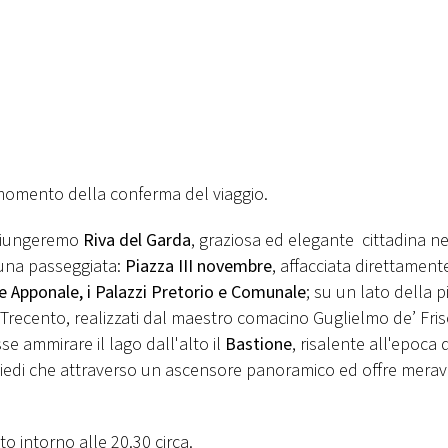
 momento della conferma del viaggio.
ggiungeremo
Riva del Garda
, graziosa ed elegante cittadina n
una passeggiata:
Piazza III novembre
, affacciata direttament
e Apponale, i Palazzi Pretorio e Comunale
; su un lato della p
 Trecento, realizzati dal maestro comacino Guglielmo de’ Fris
se ammirare il lago dall'alto il
Bastione
, risalente all'epoca 
iedi che attraverso un ascensore panoramico ed offre meravi
to intorno alle 20.30 circa.