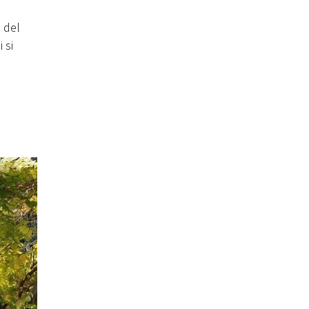
e del
 si