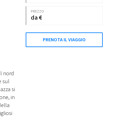
PREZZO
da €
PRENOTA IL VIAGGIO
el nord
e sul
iazza si
one, in
della
gliosi