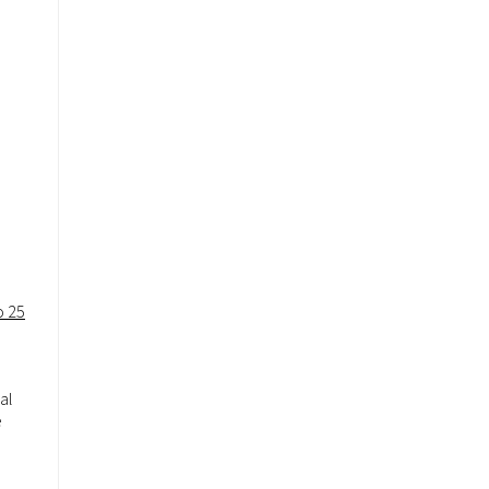
o 25
al
e