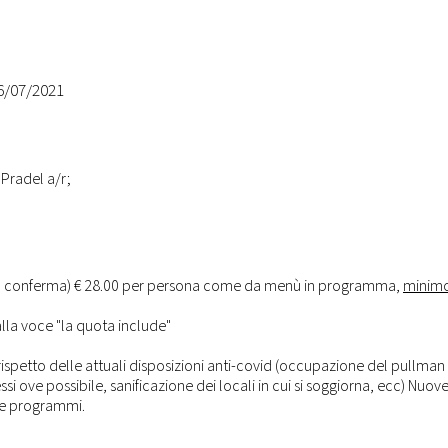
16/07/2021
 Pradel a/r;
ella conferma) € 28.00 per persona come da menù in programma,
minim
alla voce "la quota include"
rispetto delle attuali disposizioni anti-covid (occupazione del pullman 
si ove possibile, sanificazione dei locali in cui si soggiorna, ecc) Nuov
e e programmi.