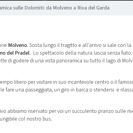
mica sulle Dolomiti: da Molveno a Riva del Garda
ione
Molveno
. Sosta lungo il tragitto e all'arrivo si sale con la
ano del Pradel
. Lo spettacolo della natura lascia senza fiato.
tte di godere di una vista panoramica su tutto il lago di Mol
 tempo libero per visitare in suo incantevole centro o il famo
bile fare una passeggiata, un giro in barca o stendersi e rilass
ivo abbiamo riservato per voi un succulento pranzo sulle riv
ungibile col nostro bus.