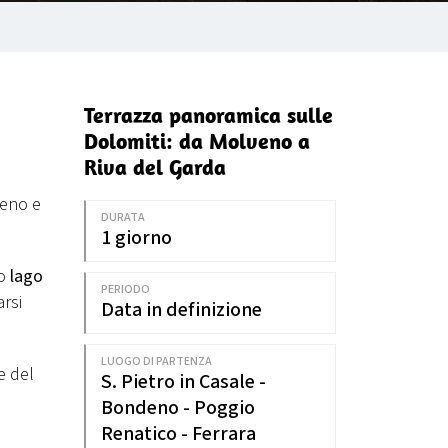
Terrazza panoramica sulle
Dolomiti: da Molveno a
Riva del Garda
veno e
DURATA
1 giorno
so
lago
PERIODO
arsi
Data in definizione
LUOGO DI PARTENZA
e del
S. Pietro in Casale -
Bondeno - Poggio
Renatico - Ferrara