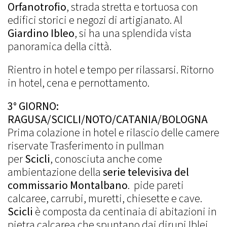
Orfanotrofio
, strada stretta e tortuosa con
edifici storici e negozi di artigianato. Al
Giardino Ibleo
, si ha una splendida vista
panoramica della città.
Rientro in hotel e tempo per rilassarsi. Ritorno
in hotel, cena e pernottamento.
3° GIORNO:
RAGUSA/SCICLI/NOTO/CATANIA/BOLOGNA
Prima colazione in hotel e rilascio delle camere
riservate Trasferimento in pullman
per
Scicli
, conosciuta anche come
ambientazione della
serie televisiva del
commissario Montalbano
. pide pareti
calcaree, carrubi, muretti, chiesette e cave.
Scicli
è composta da centinaia di abitazioni in
pietra calcarea che spuntano dai dirupi Iblei,