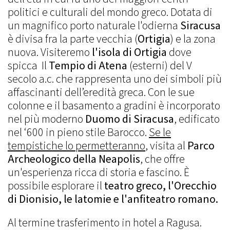
politici e culturali del mondo greco. Dotata di
un magnifico porto naturale l'odierna
Siracusa
è divisa fra la parte vecchia (
Ortigia
) e la zona
nuova. Visiteremo
l'isola di Ortigia
dove
spicca Il
Tempio di Atena
(esterni) del V
secolo a.c. che rappresenta uno dei simboli più
affascinanti dell’eredità greca. Con le sue
colonne e il basamento a gradini è incorporato
nel più moderno
Duomo di Siracusa
, edificato
nel ‘600 in pieno stile Barocco.
Se le
tempistiche lo permetteranno
, visita al
Parco
Archeologico della Neapolis
, che offre
un'esperienza ricca di storia e fascino. È
possibile esplorare il
teatro greco, l'Orecchio
di Dionisio, le latomie e l'anfiteatro romano.
Al termine trasferimento in hotel a Ragusa.