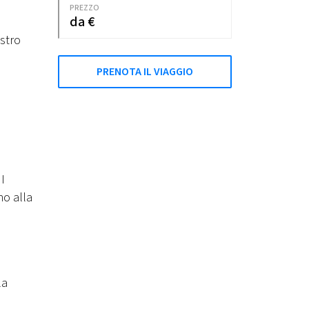
PREZZO
da €
ostro
PRENOTA IL VIAGGIO
II
no alla
la