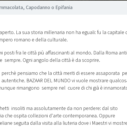
 Immacolata, Capodanno o Epifania
erto. La sua storia millenaria non ha eguali: fu la capitale 
l'impero romano e della culturale.
i posti fra le città più affascinanti al mondo. Dalla Roma anti
sempre. Ogni angolo della città è da scoprire.
 perchè pensiamo che la città meriti di essere assaporata pe
iù autentiche. BAZAAR DEL MUNDO vi vuole mostrare qualcos
he comunque rimangono sempre nel cuore di chi già è innamorat
cchetti insoliti ma assolutamente da non perdere: dal sito
ieria che ospita collezioni d'arte contemporanea. Oppure
ane seguita dalla visita alla liuteria dove i Maestri vi most