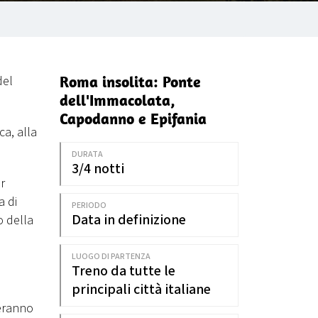
Roma insolita: Ponte
del
dell'Immacolata,
Capodanno e Epifania
ca, alla
DURATA
3/4 notti
r
a di
PERIODO
Data in definizione
o della
LUOGO DI PARTENZA
Treno da tutte le
principali città italiane
reranno