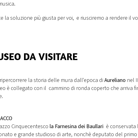
musica.
e la soluzione più giusta per voi, e riusciremo a rendere il v
USEO DA VISITARE
ripercorrere la storia delle mura dall'epoca di
Aureliano
nel I
eo è collegato con il cammino di ronda coperto che arriva fi
e.
RACCO
alazzo Cinquecentesco
la Farnesina dei Baullari
è conservata 
ionato e grande studioso di arte, nonchè deputato del primo