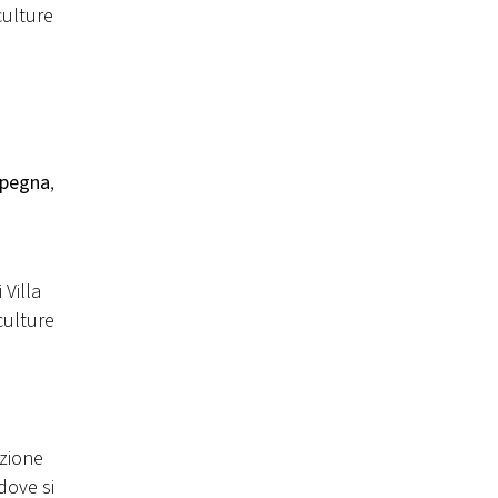
culture
rpegna
,
 Villa
culture
zione
dove si