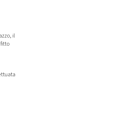
zzo, il
fitto
ettuata