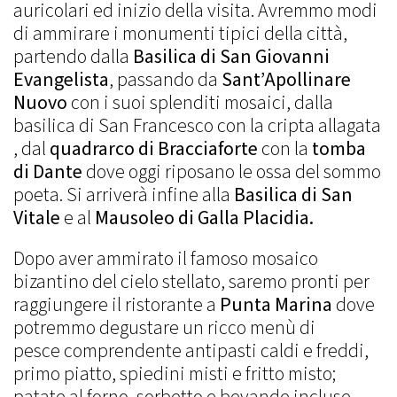
auricolari ed inizio della visita. Avremmo modi
di ammirare i monumenti tipici della città,
partendo dalla
Basilica di San Giovanni
Evangelista
, passando da
Sant’Apollinare
Nuovo
con i suoi splenditi mosaici, dalla
basilica di San Francesco con la cripta allagata
, dal
quadrarco di Bracciaforte
con la
tomba
di Dante
dove oggi riposano le ossa del sommo
poeta. Si arriverà infine alla
Basilica di San
Vitale
e al
Mausoleo di Galla Placidia.
Dopo aver ammirato il famoso mosaico
bizantino del cielo stellato, saremo pronti per
raggiungere il ristorante a
Punta Marina
dove
potremmo degustare un ricco menù di
pesce comprendente antipasti caldi e freddi,
primo piatto, spiedini misti e fritto misto;
patate al forno, sorbetto e bevande incluse