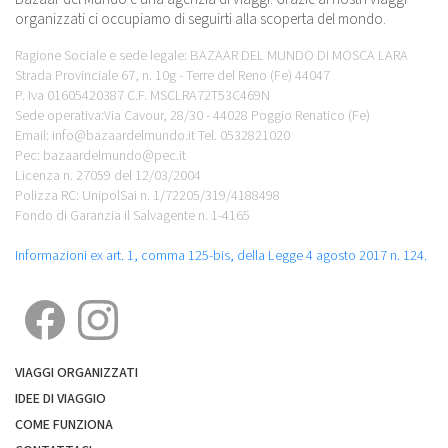
organizzati ci occupiamo di seguirti alla scoperta del mondo.
Ragione Sociale e sede legale: BAZAAR DEL MUNDO DI MOSCA LARA
Strada Provinciale 67, n. 10g - Terre del Reno (Fe) 44047
P. Iva 01605420387 C.F. MSCLRA72T53C469N
Sede operativa:Via Cavour, 28/30 - 44028 Poggio Renatico (Fe)
Email: info@bazaardelmundo.it Tel. 0532821020
Pec: bazaardelmundo@pec.it
Licenza n. 27059 del 12/03/2004
Polizza RC: UnipolSai n. 1/72205/319/4188498
Fondo di Garanzia il Salvagente n. 1-4165
Informazioni ex art. 1, comma 125-bis, della Legge 4 agosto 2017 n. 124.
VIAGGI ORGANIZZATI
IDEE DI VIAGGIO
COME FUNZIONA