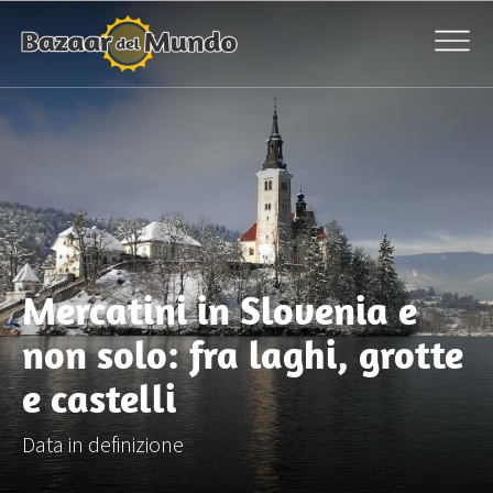
Mercatini in Slovenia e
non solo: fra laghi, grotte
e castelli
Data in definizione