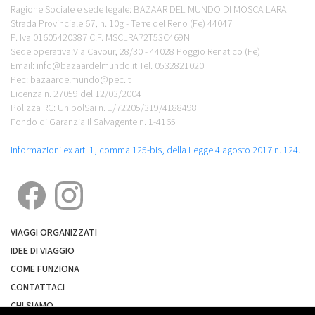
Ragione Sociale e sede legale: BAZAAR DEL MUNDO DI MOSCA LARA
Strada Provinciale 67, n. 10g - Terre del Reno (Fe) 44047
P. Iva 01605420387 C.F. MSCLRA72T53C469N
Sede operativa:Via Cavour, 28/30 - 44028 Poggio Renatico (Fe)
Email: info@bazaardelmundo.it Tel. 0532821020
Pec: bazaardelmundo@pec.it
Licenza n. 27059 del 12/03/2004
Polizza RC: UnipolSai n. 1/72205/319/4188498
Fondo di Garanzia il Salvagente n. 1-4165
Informazioni ex art. 1, comma 125-bis, della Legge 4 agosto 2017 n. 124.
VIAGGI ORGANIZZATI
IDEE DI VIAGGIO
COME FUNZIONA
CONTATTACI
CHI SIAMO