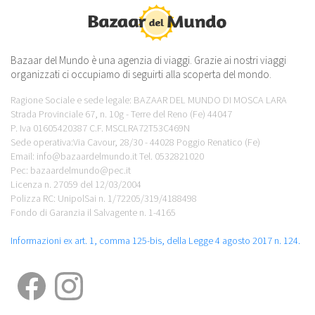
Bazaar del Mundo è una agenzia di viaggi. Grazie ai nostri viaggi
organizzati ci occupiamo di seguirti alla scoperta del mondo.
Ragione Sociale e sede legale: BAZAAR DEL MUNDO DI MOSCA LARA
Strada Provinciale 67, n. 10g - Terre del Reno (Fe) 44047
P. Iva 01605420387 C.F. MSCLRA72T53C469N
Sede operativa:Via Cavour, 28/30 - 44028 Poggio Renatico (Fe)
Email: info@bazaardelmundo.it Tel. 0532821020
Pec: bazaardelmundo@pec.it
Licenza n. 27059 del 12/03/2004
Polizza RC: UnipolSai n. 1/72205/319/4188498
Fondo di Garanzia il Salvagente n. 1-4165
Informazioni ex art. 1, comma 125-bis, della Legge 4 agosto 2017 n. 124.