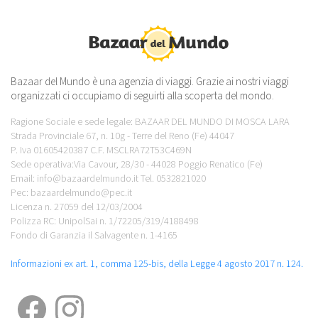
Bazaar del Mundo è una agenzia di viaggi. Grazie ai nostri viaggi
organizzati ci occupiamo di seguirti alla scoperta del mondo.
Ragione Sociale e sede legale: BAZAAR DEL MUNDO DI MOSCA LARA
Strada Provinciale 67, n. 10g - Terre del Reno (Fe) 44047
P. Iva 01605420387 C.F. MSCLRA72T53C469N
Sede operativa:Via Cavour, 28/30 - 44028 Poggio Renatico (Fe)
Email: info@bazaardelmundo.it Tel. 0532821020
Pec: bazaardelmundo@pec.it
Licenza n. 27059 del 12/03/2004
Polizza RC: UnipolSai n. 1/72205/319/4188498
Fondo di Garanzia il Salvagente n. 1-4165
Informazioni ex art. 1, comma 125-bis, della Legge 4 agosto 2017 n. 124.