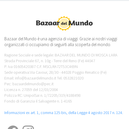
Bazaar del Mundo è una agenzia di viaggi. Grazie ai nostri viaggi
organizzati ci occupiamo di seguirti alla scoperta del mondo.
Ragione Sociale e sede legale: BAZAAR DEL MUNDO DI MOSCA LARA
Strada Provinciale 67, n. 10g - Terre del Reno (Fe) 44047
P. Iva 01605420387 C.F. MSCLRA72T53C469N
Sede operativa:Via Cavour, 28/30 - 44028 Poggio Renatico (Fe)
Email: info@bazaardelmundo.it Tel. 0532821020
Pec: bazaardelmundo@pec.it
Licenza n. 27059 del 12/03/2004
Polizza RC: UnipolSai n. 1/72205/319/4188498
Fondo di Garanzia il Salvagente n. 1-4165
Informazioni ex art. 1, comma 125-bis, della Legge 4 agosto 2017 n. 124.