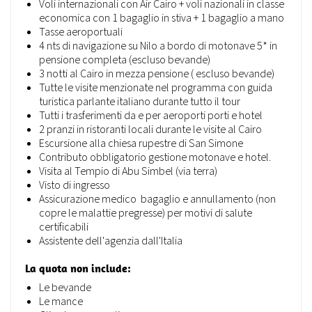
Voli internazionali con Air Cairo + voli nazionali in classe
economica con 1 bagaglio in stiva + 1 bagaglio a mano
Tasse aeroportuali
4 nts di navigazione su Nilo a bordo di motonave 5* in
pensione completa (escluso bevande)
3 notti al Cairo in mezza pensione ( escluso bevande)
Tutte le visite menzionate nel programma con guida
turistica parlante italiano durante tutto il tour
Tutti i trasferimenti da e per aeroporti porti e hotel
2 pranzi in ristoranti locali durante le visite al Cairo
Escursione alla chiesa rupestre di San Simone
Contributo obbligatorio gestione motonave e hotel.
Visita al Tempio di Abu Simbel (via terra)
Visto di ingresso
Assicurazione medico bagaglio e annullamento (non
copre le malattie pregresse) per motivi di salute
certificabili
Assistente dell'agenzia dall'Italia
La quota non include:
Le bevande
Le mance