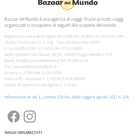
Bazaar del Mundo è una agenzia di viaggi. Grazie ai nostri viaggi
organizzati ci occupiamo di seguirti alla scoperta del mondo.
Ragione Sociale e sede legale: BAZAAR DEL MUNDO DI MOSCA LARA
Strada Provinciale 67, n. 10g - Terre del Reno (Fe) 44047
P. Iva 01605420387 C.F. MSCLRA72T53C469N
Sede operativa:Via Cavour, 28/30 - 44028 Poggio Renatico (Fe)
Email: info@bazaardelmundo.it Tel. 0532821020
Pec: bazaardelmundo@pec.it
Licenza n. 27059 del 12/03/2004
Polizza RC: UnipolSai n. 1/72205/319/4188498
Fondo di Garanzia il Salvagente n. 1-4165
Informazioni ex art. 1, comma 125-bis, della Legge 4 agosto 2017 n. 124.
VIAGGI ORGANIZZATI