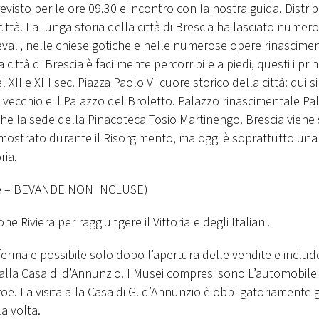
evisto per le ore 09.30 e incontro con la nostra guida. Distri
a città. La lunga storia della città di Brescia ha lasciato numer
evali, nelle chiese gotiche e nelle numerose opere rinascimen
città di Brescia è facilmente percorribile a piedi, questi i prin
 XII e XIII sec. Piazza Paolo VI cuore storico della città: qui si
cchio e il Palazzo del Broletto. Palazzo rinascimentale Pa
che la sede della Pinacoteca Tosio Martinengo. Brescia viene
dimostrato durante il Risorgimento, ma oggi è soprattutto una 
ria.
tate – BEVANDE NON INCLUSE)
iviera per raggiungere il Vittoriale degli Italiani.
onferma e possibile solo dopo l’apertura delle vendite e include
alla Casa di d’Annunzio. I Musei compresi sono L’automobile
e. La visita alla Casa di G. d’Annunzio è obbligatoriamente 
la volta.