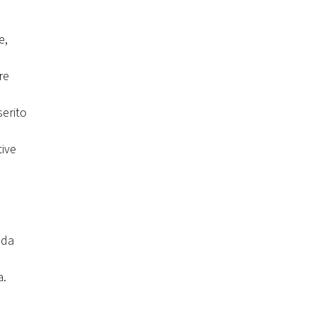
e,
re
serito
tive
 da
a.