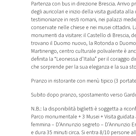
Partenza con bus in direzione Brescia. Arrivo pr
degli auricolari e inizio della visita guidata all
testimonianze in resti romani, nei palazzi medi
conservate nelle chiese e nei musei cittadini. La 
monumenti da visitare: il Castello di Brescia, del
trovano il Duomo nuovo, la Rotonda o Duomo ve
Martinengo, centro culturale polivalente è an
definita la “Leonessa d’Italia” per il coraggio 
che sorprende per la sua eleganza e la sua sto
Pranzo in ristorante con menù tipico (3 por
Subito dopo pranzo, spostamento verso Gardone R
N.B.: la disponibilità biglietti è soggetta a ric
Parco monumentale + 3 Musei + Visita guidata 
femmina – D’Annunzio segreto – D’Annunzio Ero
e dura 35 minuti circa. Si entra 8/10 persone al