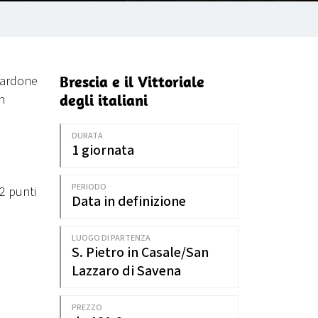
Brescia e il Vittoriale
 Gardone
degli italiani
n
DURATA
1 giornata
PERIODO
 2 punti
Data in definizione
LUOGO DI PARTENZA
S. Pietro in Casale/San
Lazzaro di Savena
PREZZO