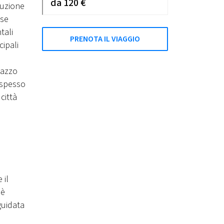
da 120 €
buzione
ose
tali
PRENOTA IL VIAGGIO
cipali
lazzo
 spesso
città
 il
 è
guidata