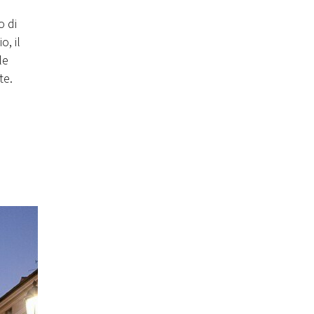
o di
o, il
le
te.