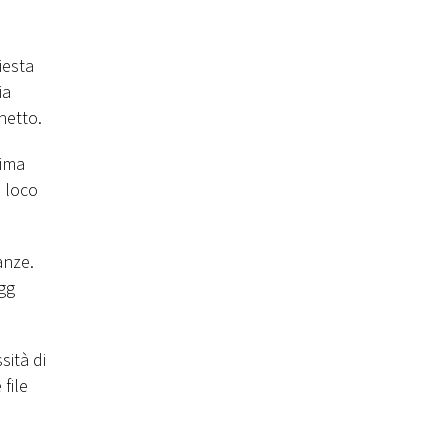
iesta
ia
hetto.
rima
n loco
ranze.
3gg
sità di
 file