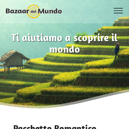
Ti aiutiamo a scoprire il
mondo
Pacchetto Romantico