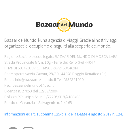
Bazaar del Mundo è una agenzia di viaggi. Grazie ai nostri viaggi
organizzati ci occupiamo di seguirti alla scoperta del mondo.
Ragione Sociale e sede legale: BAZAAR DEL MUNDO DI MOSCA LARA
Strada Provinciale 67, n. 10g - Terre del Reno (Fe) 44047
P. Iva 01605420387 C.F. MSCLRA72T53C469N
Sede operativa:Via Cavour, 28/30 - 44028 Poggio Renatico (Fe)
Email: info@bazaardelmundo.it Tel. 0532821020
Pec: bazaardelmundo@pec.it
Licenza n. 27059 del 12/03/2004
Polizza RC: UnipolSai n. 1/72205/319/4188498
Fondo di Garanzia il Salvagente n. 1-4165
Informazioni ex art. 1, comma 125-bis, della Legge 4 agosto 2017 n. 124.